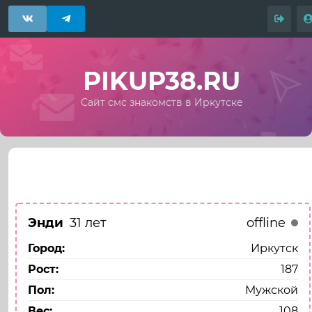
PIKUP38.RU
Сайт смс знакомств в Иркутске
Назад
Моя анкета
Энди
31 лет
offline
Город:
Иркутск
Рост:
187
Пол:
Мужской
Вес:
108