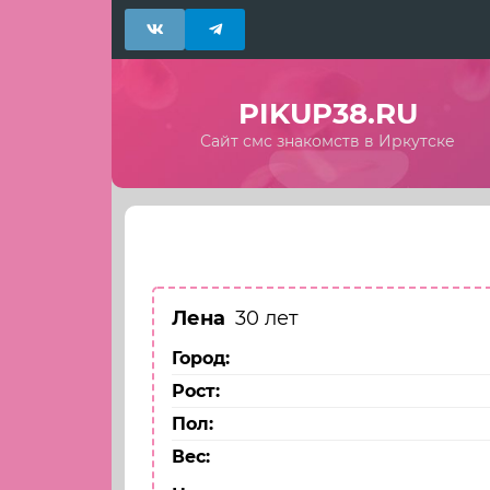
PIKUP38.RU
Сайт смс знакомств в Иркутске
Назад
Лена
30 лет
Город:
Рост:
Пол:
Вес: