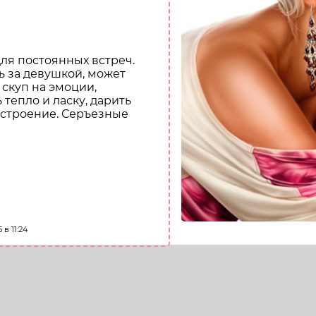
для постоянных встреч.
 за девушкой, может
 скуп на эмоции,
 тепло и ласку, дарить
строение. Серъезные
 мне
в 11:24