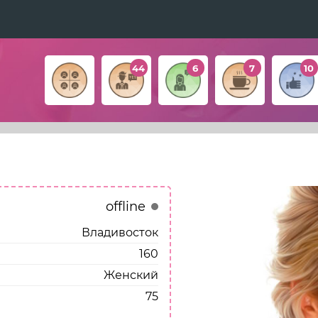
44
6
7
10
offline
Владивосток
160
Женский
75