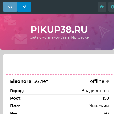
PIKUP38.RU
Сайт смс знакомств в Иркутске
Назад
Моя анкета
Eleonora
36 лет
offline
Город:
Владивосток
Рост:
158
Пол:
Женский
Вес:
60