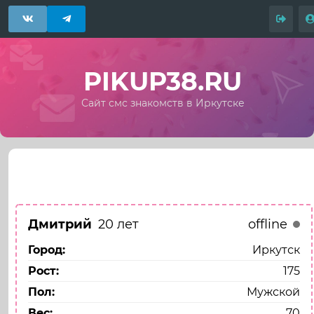
PIKUP38.RU
Сайт смс знакомств в Иркутске
Назад
Моя анкета
Дмитрий
20 лет
offline
Город:
Иркутск
Рост:
175
Пол:
Мужской
Вес:
70