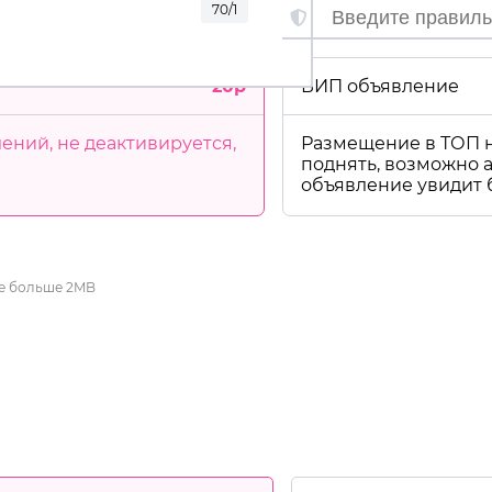
70/1
20р
ВИП объявление
ений, не деактивируется,
Размещение в ТОП н
поднять, возможно 
объявление увидит
не больше 2MB