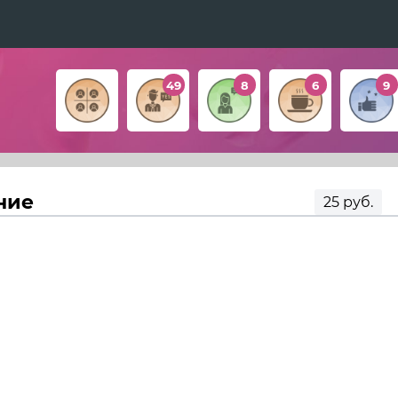
49
8
6
9
ние
25 руб.