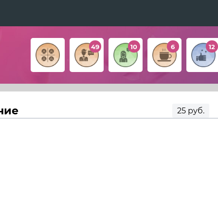
49
10
6
12
ние
25 руб.