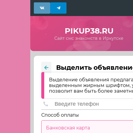
PIKUP38.RU
Сайт смс знакомств в Иркутске
Выделить объявлени
Выделение объявления предлага
выделенным жирным шрифтом, ун
позволит вам быть более заметн
Способ оплаты
Банковская карта