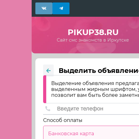
PIKUP38.RU
Сайт смс знакомств в Иркутске
Выделить объявлени
Выделение объявления предлага
выделенным жирным шрифтом, ун
позволит вам быть более заметн
Способ оплаты
Банковская карта