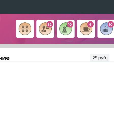
52
10
6
10
ние
25 руб.