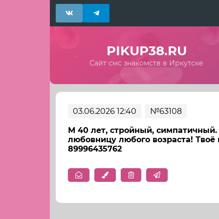
PIKUP38.RU
Сайт смс знакомств в Иркутске
03.06.2026 12:40
№63108
М 40 лет, стройный, симпатичный
любовницу любого возраста! Твоё 
89996435762