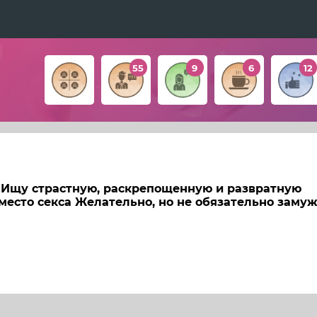
55
9
6
12
. Ищу страстную, раскрепощенную и развратную
место секса Желательно, но не обязательно заму