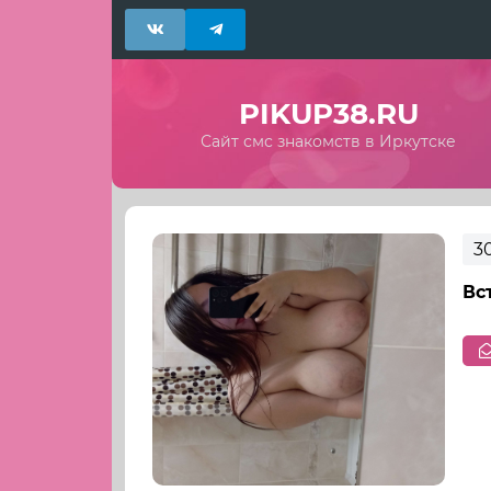
PIKUP38.RU
Сайт смс знакомств в Иркутске
3
Вс