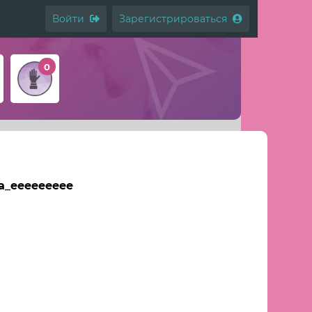
Войти
Зарегистрироваться
0
a_eeeeeeeee