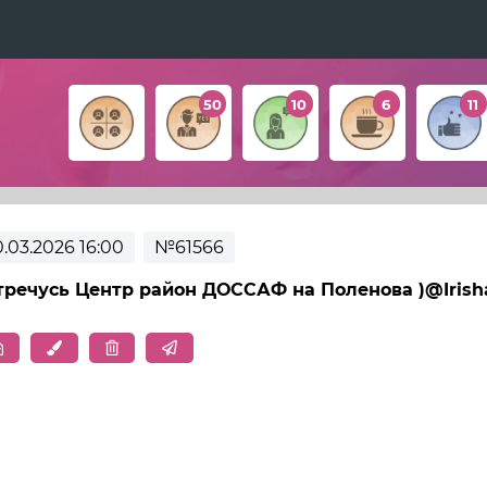
50
10
6
11
0.03.2026 16:00
№61566
тречусь Центр район ДОССАФ на Поленова )@Irish