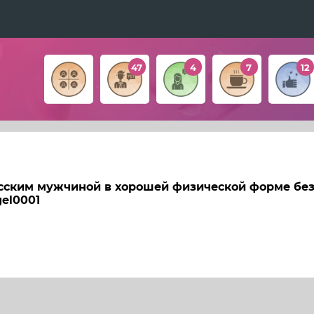
47
4
7
12
ским мужчиной в хорошей физической форме без 
el0001