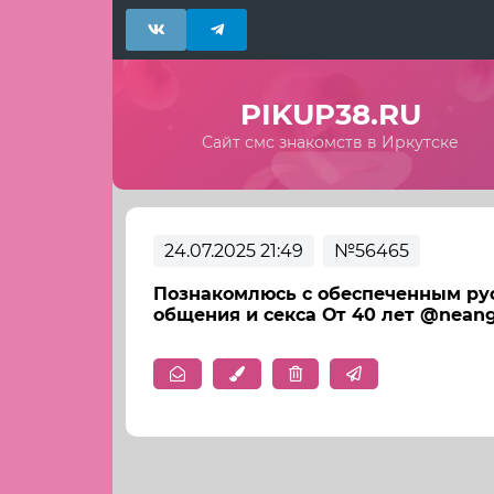
PIKUP38.RU
Сайт смс знакомств в Иркутске
24.07.2025 21:49
№56465
Познакомлюсь с обеспеченным рус
общения и секса От 40 лет @neang