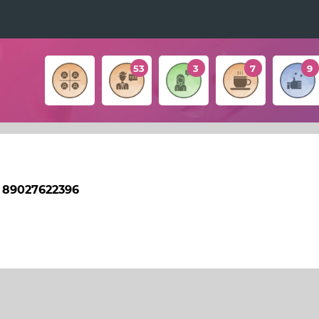
53
3
7
9
. 89027622396